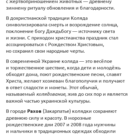
с жертвоприношением животных — древнему
зимнему ритуалу обновления и благодарности.
В дохристианской традиции Коляда
символизировала смерть и возрождение солнца,
поклонение богу Даждьбогу — источнику света
и жизни. С приходом христианства праздник стал
ассоциироваться с Рождеством Христовым,
но сохранил свои народные черты.
В современной Украине коляда — это весёлое
и торжественное шествие, когда дети и молодёжь
обходят дома, поют рождественские песни, славят
Христа, желают хозяевам благополучия и получают
в ответ сладости и монеты. Этот обычай,
называемый
колядование
, жив до сих пор и является
важной частью украинской культуры.
В городе
Рахов
(Закарпатье) колядки сохраняют
древнюю силу и красоту. В морозные
рождественские дни 2007 и 2008 года мужчины
и мальчики в традиционных одеждах обходили